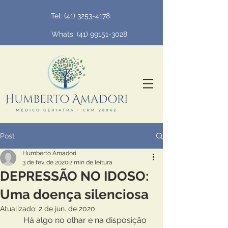
Tel:
(41) 3253-4178
Whats: (
41) 99151-3028
Post
Humberto Amadori
3 de fev. de 2020
2 min de leitura
DEPRESSÃO NO IDOSO:
Uma doença silenciosa
Atualizado:
2 de jun. de 2020
       Há algo no olhar e na disposição 