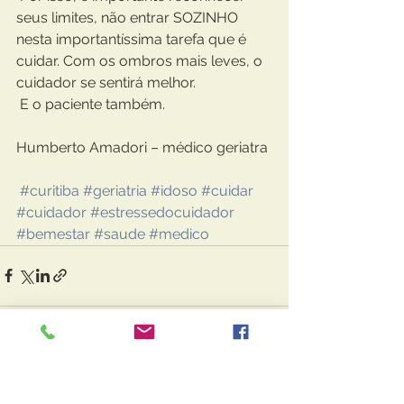
seus limites, não entrar SOZINHO 
nesta importantíssima tarefa que é 
cuidar. Com os ombros mais leves, o 
cuidador se sentirá melhor. 
 E o paciente também.
Humberto Amadori – médico geriatra
#curitiba
#geriatria
#idoso
#cuidar
#cuidador
#estressedocuidador
#bemestar
#saude
#medico
Ver tudo
Posts recentes