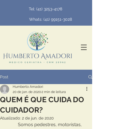
Tel:
(41) 3253-4178
Whats: (
41) 99151-3028
Post
Humberto Amadori
20 de jan. de 2020
2 min de leitura
QUEM É QUE CUIDA DO
CUIDADOR?
Atualizado:
2 de jun. de 2020
           Somos pedestres, motoristas, 