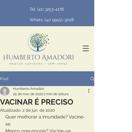
Tel:
(41) 3253-4178
Whats: (
41) 99151-3028
Post
Humberto Amadori
25 de mar. de 2020
7 min de leitura
VACINAR É PRECISO
Atualizado:
2 de jun. de 2020
Quer melhorar a imunidade? Vacine-
se.
Menos pneumonia? Vacine-se.