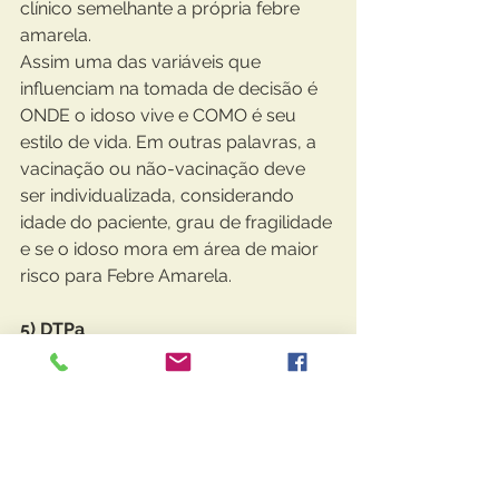
clínico semelhante a própria febre 
amarela. 
Assim uma das variáveis que 
influenciam na tomada de decisão é 
ONDE o idoso vive e COMO é seu 
estilo de vida. Em outras palavras, a 
vacinação ou não-vacinação deve 
ser individualizada, considerando 
idade do paciente, grau de fragilidade 
e se o idoso mora em área de maior 
risco para Febre Amarela.
5) DTPa
Esta vacina é utilizada para 
prevenção de Difteria, Tétano e 
Coqueluche.
Quem deve recebê-la?
          - Idosos que já foram vacinados 
para difteria e tétano com o esquema 