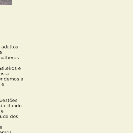
adultos
e.
mulheres
ileiros e
assa
tendemos a
 e
uestões
ibilitando
 e
aúde dos
e
temos