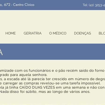
o, 672 - Centro Cívico
Tel: (41) 3253-
HOME
GERIATRIA
O MÉDICO
DOENÇAS
BL
A
mizade com os funcionários e o pão recém saído do for
agrado para aquela senhora.
s, a escada até lá parecia ter crescido em número de deg
 e carregar as compras revelou-se uma tarefa impossível.
 ela já tinha CAÍDO DUAS VEZES em uma semana e não con
Nada disso foi súbito, mas ao longo de vários anos.