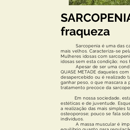
SARCOPENIA
fraqueza
Sarcopenia é uma das caus
mais velhos. Caracteriza-se pe
Mulheres idosas com sarcopen
idosas sem esta condição; nos 
Apesar de ser uma condição f
QUASE METADE daqueles com ma
desapercebido ou é realizado 
ganhar peso, o que mascara a 
tratamento precoce da sarcope
Em nossa sociedade, estamo
estéticas e de juventude. Esqu
a realização das mais simples t
osteoporose; pouco se fala s
indivíduos.
A massa muscular é impresci
equilíbrio quanto para regula