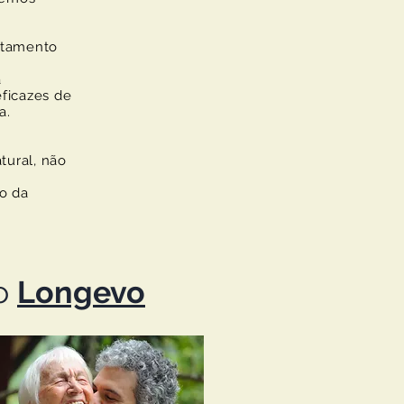
atamento
a
eficazes de
a.
tural, não
o da
o
Longevo