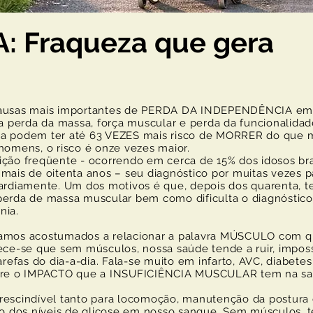
: Fraqueza que gera
as mais importantes de PERDA DA INDEPENDÊNCIA em 
la perda da massa, força muscular e perda da funcionalidad
ia podem ter até 63 VEZES mais risco de MORRER do que 
homens, o risco é onze vezes maior.
reqüente - ocorrendo em cerca de 15% dos idosos bras
is de oitenta anos – seu diagnóstico por muitas vezes p
tardiamente. Um dos motivos é que, depois dos quarenta, 
perda de massa muscular bem como dificulta o diagnóstico
nia.
s acostumados a relacionar a palavra MÚSCULO com q
ece-se que sem músculos, nossa saúde tende a ruir, imposs
arefas do dia-a-dia. Fala-se muito em infarto, AVC, diabetes
obre o IMPACTO que a INSUFICIÊNCIA MUSCULAR tem na s
ndível tanto para locomoção, manutenção da postura 
ção dos níveis de glicose em nosso sangue. Sem músculos, 