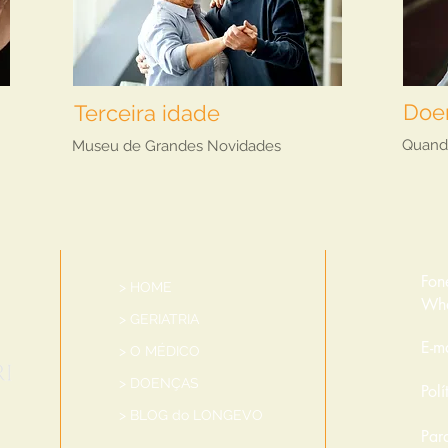
Doe
Terceira idade
Quand
Museu de Grandes Novidades
Fon
> HOME
Wha
> GERIATRIA
E-m
> O MÉDICO
> DOENÇAS
Pol
> BLOG do LONGEVO
Par