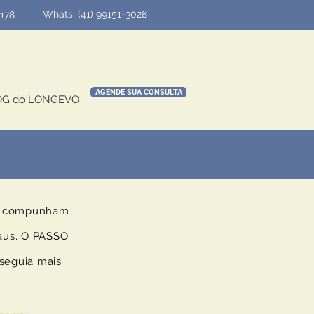
Whats: (
41) 99151-3028
4178
AGENDE SUA CONSULTA
OG do LONGEVO
no compunham
raus. O PASSO
seguia mais