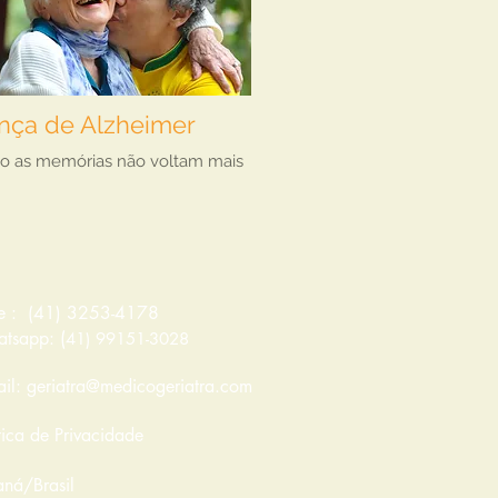
nça de Alzheimer
o as memórias não voltam mais
e : (
41) 3253-4178
(
tsapp:
41) 99151-3028
ail:
geriatra@medicogeriatra.com
ítica de Privacidade
aná/Brasil