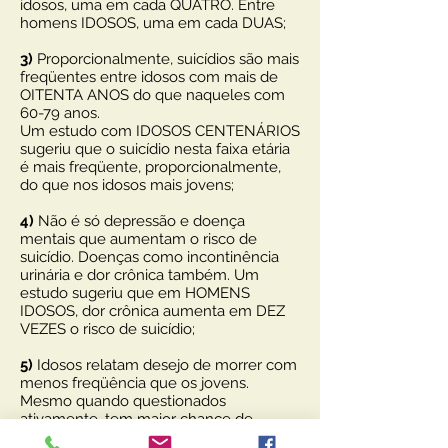
idosos, uma em cada QUATRO. Entre
homens IDOSOS, uma em cada DUAS;
3)
Proporcionalmente, suicídios são mais
freqüentes entre idosos com mais de
OITENTA ANOS do que naqueles com
60-79 anos.
Um estudo com IDOSOS CENTENÁRIOS
sugeriu que o suicídio nesta faixa etária
é mais freqüente, proporcionalmente,
do que nos idosos mais jovens;
4)
Não é só depressão e doença
mentais que aumentam o risco de
suicídio. Doenças como incontinência
urinária e dor crônica também. Um
estudo sugeriu que em HOMENS
IDOSOS, dor crônica aumenta em DEZ
VEZES o risco de suicídio;
5)
Idosos relatam desejo de morrer com
menos freqüência que os jovens.
Mesmo quando questionados
ativamente, tem maior chance de
minimizar ou negar a ideação suicida.