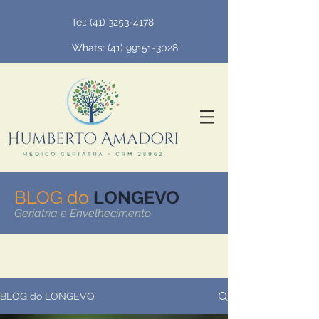
Tel:
(41) 3253-4178
Whats: (
41) 99151-3028
BLOG do
LONGEVO
Geriatria e Envelhecimento
BLOG do LONGEVO