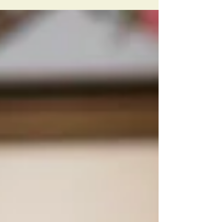
olhares atônitos dos filhos encontram a mãe que
- até...