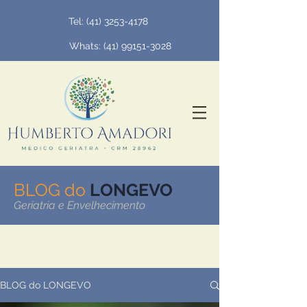
Tel:
(41) 3253-4178
Whats: (
41) 99151-3028
BLOG do
LONGEVO
Geriatria e Envelhecimento
BLOG do LONGEVO