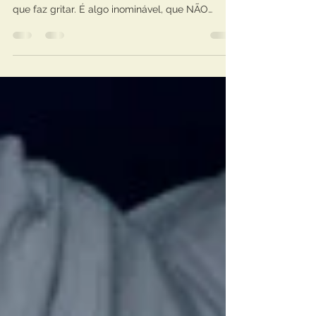
DOR CRÔNICA: A dor não
mata, mas mói
É uma facada, uma pontada, um ruim. Cãibra
que não é cãibra, ardume que amortece, choque
que faz gritar. É algo inominável, que NÃO
deixa...